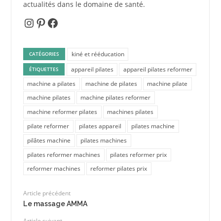
actualités dans le domaine de santé.
Instagram
Pinterest
Facebook
kiné et rééducation
CATÉGORIES
appareil pilates
appareil pilates reformer
ÉTIQUETTES
machine a pilates
machine de pilates
machine pilate
machine pilates
machine pilates reformer
machine reformer pilates
machines pilates
pilate reformer
pilates appareil
pilates machine
pilâtes machine
pilates machines
pilates reformer machines
pilates reformer prix
reformer machines
reformer pilates prix
Article précédent
Le massage AMMA
Article suivant