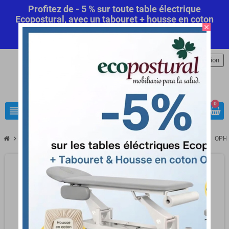
Profitez de - 5 % sur toute table électrique
Ecopostural, avec un tabouret + housse en coton
close
offert! Code Promo Automatique
Commandez
maintenant
.
person
Connexion
0
view_headline
search
chevron_right
chevron_right
chevron_right
chevron_right
Matériel médical
Matériel de diagnostic
Echelle d'Optométrie
OPHT