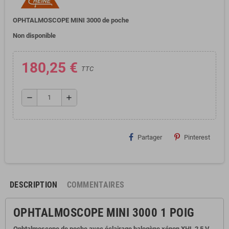
OPHTALMOSCOPE MINI 3000 de poche
Non disponible
180,25 €
TTC
remove
add
Partager
Pinterest
DESCRIPTION
COMMENTAIRES
OPHTALMOSCOPE MINI 3000 1 POIG
Ophtalmoscope de poche avec éclairage halogène xénon XHL 2,5 V.