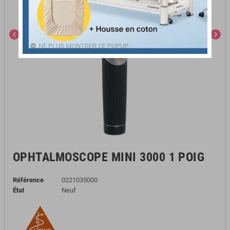
chevron_left
chevron_right
NE PLUS MONTRER CE POPUP.
OPHTALMOSCOPE MINI 3000 1 POIG
Référence
0221035000
État
Neuf