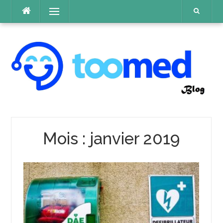
Aller
Menu
au
contenu
Mois :
janvier 2019