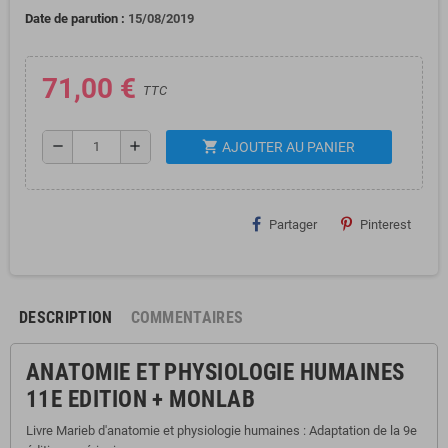
Date de parution :
15/08/2019
71,00 €
TTC
shopping_cart
remove
add
AJOUTER AU PANIER
Partager
Pinterest
DESCRIPTION
COMMENTAIRES
ANATOMIE ET PHYSIOLOGIE HUMAINES
11E EDITION + MONLAB
Livre Marieb d'anatomie et physiologie humaines : Adaptation de la 9e