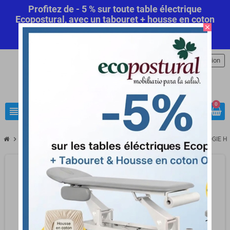
Profitez de - 5 % sur toute table électrique
Ecopostural, avec un tabouret + housse en coton
close
offert! Code Promo Automatique
Commandez
maintenant
.
person
Connexion
0
view_headline
search
chevron_right
chevron_right
chevron_right
Librairie Médicale
Livre d'Ostéopathie
ANATOMIE ET PHYSIOLOGIE H