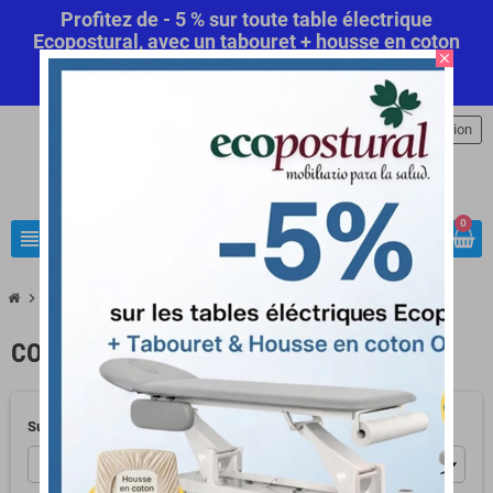
Profitez de - 5 % sur toute table électrique
Ecopostural, avec un tabouret + housse en coton
close
offert! Code Promo Automatique
Commandez
maintenant
.
person
Connexion
0
view_headline
search
chevron_right
Contactez-nous
CONTACTEZ-NOUS
Sujet