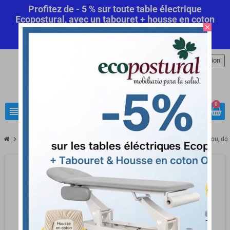
Profitez de - 5 % sur toute table électrique
Ecopostural, avec un tabouret + housse en coton
close
offert! Code Promo Automatique
Commandez
maintenant
.
person
Connexion
0
view_headline
search
chevron_right
chevron_right
chevron_right
Librairie Médicale
Livre d'Anatomie
Carnet d'anatomie 2 Tête, cou, do