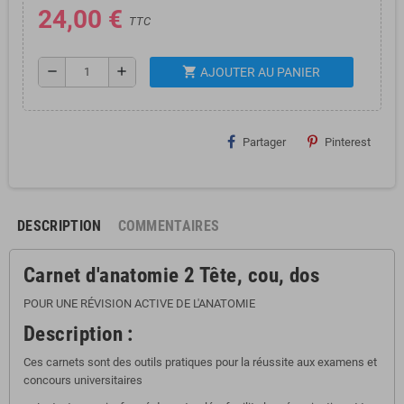
24,00 €
TTC
shopping_cart
remove
add
AJOUTER AU PANIER
Partager
Pinterest
DESCRIPTION
COMMENTAIRES
Carnet d'anatomie 2 Tête, cou, dos
POUR UNE RÉVISION ACTIVE DE L'ANATOMIE
Description :
Ces carnets sont des outils pratiques pour la réussite aux examens et
concours universitaires