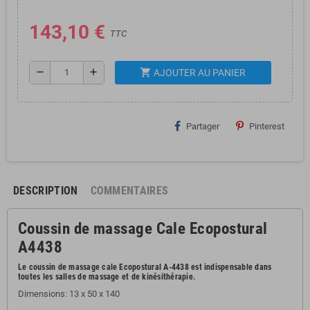
143,10 €
TTC
shopping_cart
remove
add
AJOUTER AU PANIER
Partager
Pinterest
DESCRIPTION
COMMENTAIRES
Coussin de massage Cale Ecopostural
A4438
Le coussin de massage cale Ecopostural A-4438 est indispensable dans
toutes les salles de massage et de kinésithérapie.
Dimensions: 13 x 50 x 140