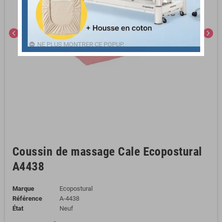
chevron_left
chevron_right
NE PLUS MONTRER CE POPUP.
Coussin de massage Cale Ecopostural
A4438
Marque
Ecopostural
Référence
A-4438
État
Neuf