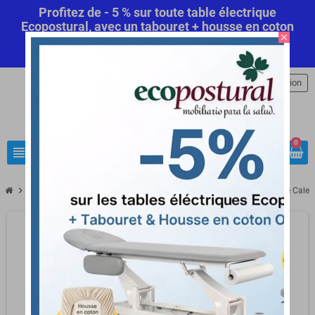
Profitez de - 5 % sur toute table électrique
Ecopostural, avec un tabouret + housse en coton
close
offert! Code Promo Automatique
Commandez
maintenant
.
person
Connexion
0
view_headline
search
chevron_right
chevron_right
chevron_right
Mobilier médical
Coussins et accessoires
Coussin de massage Cale 