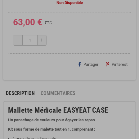
Non Disponible
63,00 €
TTC
remove
add
Partager
Pinterest
DESCRIPTION
COMMENTAIRES
Mallette Médicale EASYEAT CASE
Un panachage de couleurs pour égayer les repas.
Kit
sous
forme
de
malette
tout en 1,
comprenant
:
1
assiette
anti
dérapante
.