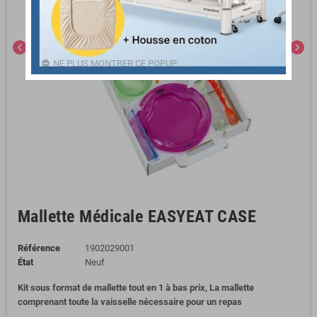
chevron_left
chevron_right
NE PLUS MONTRER CE POPUP.
Mallette Médicale EASYEAT CASE
Référence
1902029001
État
Neuf
Kit sous format de mallette tout en 1 à bas prix, La mallette
comprenant toute la vaisselle nécessaire pour un repas