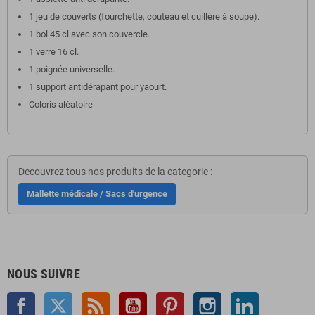
1
jeu
de
couverts
(
fourchette
,
couteau
et
cuillère
à
soupe
).
1
bol
45
cl
avec
son
couvercle
.
1
verre
16
cl
.
1
poignée
universelle
.
1 support
antidérapant
pour
yaourt
.
Coloris
aléatoire
Decouvrez tous nos produits de la categorie :
Mallette médicale / Sacs d'urgence
NOUS SUIVRE
Facebook
Twitter
Rss
YouTube
Pinterest
Instagram
LinkedIn