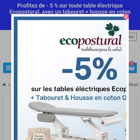
Profitez de - 5 % sur toute table électrique
Ecopostural, avec un tabouret + housse en coton
close
offert! Code Promo Automatique
Commandez
maintenant
.
person
Connexion
0
view_headline
search
chevron_right
chevron_right
chevron_right
Tenue Médicale
Mallette médicale / Sacs d'urgence
Mallette Médical