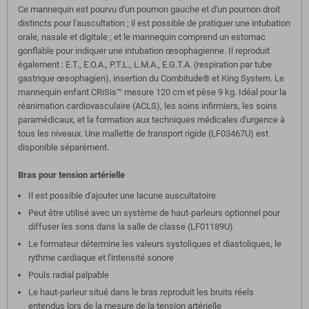
Ce mannequin est pourvu d'un poumon gauche et d'un poumon droit
distincts pour l'auscultation ; il est possible de pratiquer une intubation
orale, nasale et digitale ; et le mannequin comprend un estomac
gonflable pour indiquer une intubation œsophagienne. Il reproduit
également : E.T., E.O.A., P.T.L., L.M.A., E.G.T.A. (respiration par tube
gastrique œsophagien), insertion du Combitude® et King System. Le
mannequin enfant CRiSis™ mesure 120 cm et pèse 9 kg. Idéal pour la
réanimation cardiovasculaire (ACLS), les soins infirmiers, les soins
paramédicaux, et la formation aux techniques médicales d'urgence à
tous les niveaux. Une mallette de transport rigide (LF03467U) est
disponible séparément.
Bras pour tension artérielle
Il est possible d'ajouter une lacune auscultatoire
Peut être utilisé avec un système de haut-parleurs optionnel pour
diffuser les sons dans la salle de classe (LF01189U)
Le formateur détermine les valeurs systoliques et diastoliques, le
rythme cardiaque et l'intensité sonore
Pouls radial palpable
Le haut-parleur situé dans le bras reproduit les bruits réels
entendus lors de la mesure de la tension artérielle