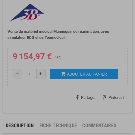
Vente du matériel médical Mannequin de réanimation, avec
simulateur ECG chez Toomedical.
9 154,97 €
TTC
shopping_cart
remove
add
AJOUTER AU PANIER
Partager
Pinterest
DESCRIPTION
FICHE TECHNIQUE
COMMENTAIRES