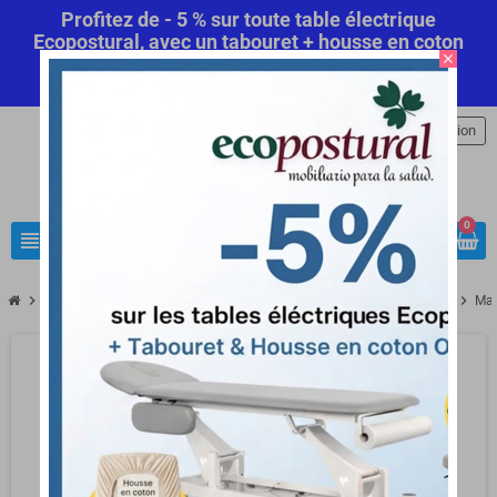
Profitez de - 5 % sur toute table électrique
Ecopostural, avec un tabouret + housse en coton
close
offert! Code Promo Automatique
Commandez
maintenant
.
person
Connexion
0
view_headline
search
chevron_right
chevron_right
chevron_right
chevron_right
Anatomie
Anatomie Ostéologie
Mannequin de soins infirmiers
Man