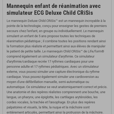
Mannequin enfant de réanimation avec
simulateur ECG Deluxe Child CRiSis
Le mannequin Deluxe Child CRiSis™ est un mannequin incroyable à la
pointe de la technologie, conçu pour enseigner les gestes de premiers
secours chez l'enfant, en groupe ou individuellement. Le mannequin
simulant un enfant de 5 ans propose toutes les techniques de
réanimation pédiatrique ; il combine toutes les positions rendant ainsi
la formation plus réaliste et permettant ainsi aux élèves de manipuler
le patient de petite taille. Le mannequin Child CRiSis™ de Life/form®
comprend également un simulateur d'arythmie. Ce simulateur
d'arythmie/cardiaque recrée 17 rythmes cardiaques pour une
personne adulte et 17 rythmes pédiatriques. Avec un stimulateur
externe, vous pouvez simuler une capture électronique du rythme
cardiaque. Vous pouvez également simuler une cardioversion au
moyen d'une défibrillation manuelle, semi-automatique ou
automatique. Ce simulateur se veut anatomiquement correct et précis.
Une anatomie et des repères réalistes comprennent une bouche, une
langue, un pharynx, une épiglotte, les cartilages aryténoïdes, les
cordes vocales, la trachée et l'œsophage. En plus des repères
palpatoires et visuels, la tête, la nuque et la mâchoire sont
entièrement articulés, permettant ainsi la protrusion de la mâchoire.