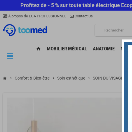
Profitez de - 5 % sur toute table électrique E
À propos de LOA PROFESSIONNEL
Contact Us
MOBILIER MÉDICAL
ANATOMIE
MATÉ
home
view_headline
chevron_right
Confort & Bien-être
chevron_right
Soin esthétique
chevron_right
SOIN DU VISAGE
chevron_right