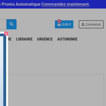
Code Promo Automatique
Commandez maintenant
.
0
search
person
0,00 €
Connexion
close
N-ÊTRE
LIBRAIRIE
URGENCE
AUTONOMIE