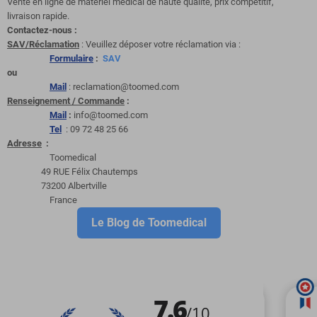
Vente en ligne de matériel médical de haute qualité, prix compétitif,
livraison rapide.
Contactez-nous :
SAV/Réclamation
: Veuillez déposer votre réclamation via :
Formulaire
:
SAV
ou
Mail
: reclamation@toomed.com
Renseignement / Commande
:
Mail
:
info@toomed.com
Tel
: 09 72 48 25 66
Adresse
:
Toomedical
49 RUE Félix Chautemps
73200 Albertville
France
Le Blog de Toomedical