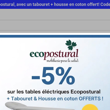
copostural, avec un tabouret + housse en coton offert! 
RIEL MÉDICAL
HYGIÈNE
TENUE MÉDICALE
CONFORT & BIE
SOLD
LOA POUR PROFESSIONNELS
OFFRE SPÉCIALE
Masque Luminothérapie LED
Masque Luminothérapie LED
Référence
MASQHY
État
Neuf