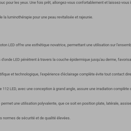
ouc pour les yeux. Une fois prêt, allongez-vous confortablement et laissez-vou
 la luminothérapie pour une peau revitalisée et rajeunie.
ton LED offre une esthétique novatrice, permettant une utilisation sur l'ensemb
 d'onde LED pénètrent à travers la couche épidermique jusqu'au derme, favorisan
ique et technologique, l'expérience d'éclairage complète évite tout contact direc
 112 LED, avec une conception à grand angle, assure une irradiation complète d
permet une utilisation polyvalente, que ce soit en position plate, latérale, assis
des normes de sécurité et de qualité élevées.