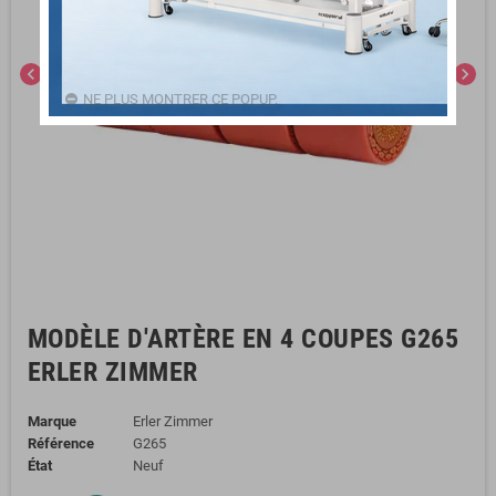
chevron_left
chevron_right
NE PLUS MONTRER CE POPUP.
MODÈLE D'ARTÈRE EN 4 COUPES G265
ERLER ZIMMER
Marque
Erler Zimmer
Référence
G265
État
Neuf