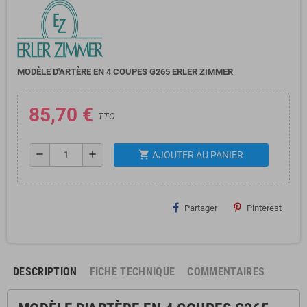
MODÈLE D'ARTÈRE EN 4 COUPES G265 ERLER ZIMMER
85,70 €
TTC
shopping_cart
remove
add
AJOUTER AU PANIER
Partager
Pinterest
DESCRIPTION
FICHE TECHNIQUE
COMMENTAIRES