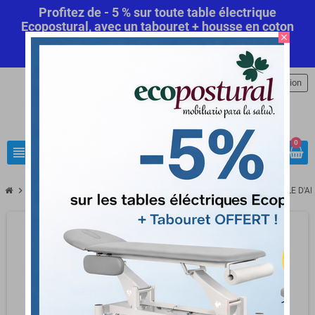
Profitez de - 5 % sur toute table électrique
Ecopostural, avec un tabouret + housse en coton
close
offert! Code Promo Automatique
Commandez
maintenant
.
person
Connexion
0
view_headline
search
chevron_right
chevron_right
chevron_right
chevron_right
Anatomie
Organes et structures
Coeur et circulation
MODÈLE D'AR