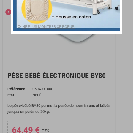
chevron_left
chevron_right
NE PLUS MONTRER CE POPUP.
PÈSE BÉBÉ ÉLECTRONIQUE BY80
Référence
0604031000
État
Neuf
Le pèse-bébé BY80 permet la pesée de nourrissons et bébés
jusqu'à un poids de 20kg.
64,49 €
TTC