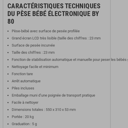
CARACTÉRISTIQUES TECHNIQUES
DU PÈSE BÉBÉ ÉLECTRONIQUE BY
80
Pèse-bébé
avec
surface de
pesée
profilée
Grand
écran
LCD
très
lisible
(taille des chiffres : 23 mm
Surface de pesée incurvée
Taille
des
chiffres
: 23 mm
Fonction
de
stabilisation
automatique
et
manuelle
pour
peser
les
bébés
Nettoyage
facile et minimum
Fonction
tare
Arrêt
automatique
Piles
incluses
Emballage
muni
d’une
poignée
de transport
pratique
Facile à nettoyer
Dimensions
totales
: 550 x 310 x 53 mm
Portée
: 20 kg
Graduation : 5 g