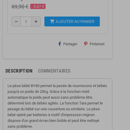
69,90 €
- 5,41 €
shopping_cart
remove
add
AJOUTER AU PANIER
Partager
Pinterest
DESCRIPTION
COMMENTAIRES
Le
pèse-bébé
BY80 permet la pesée de nourrissons et bébés
jusqu'à un poids de 20kg. Grâce à la fonction Hold
automatique le poids peut aussi sans problème être
déterminé lors de bébés agités. La fonction Tara permet le
pesage du bébé sur une couverture ou similaire. Le pèse-
bébé opéré par batteries à motif d'impression mignon
dispose d'un grand écran bien lisible et peut être nettoyé
sans problème.