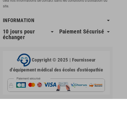
cela nos informations de contact dans les conditions d'utilisation du
site.
INFORMATION
10 jours pour
Paiement Sécurisé
échanger
Copyright © 2025 | Fournisseur
d'équipement médical des écoles d'ostéopathie