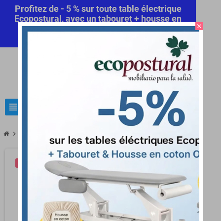
Profitez de - 5 % sur toute table électrique
Ecopostural, avec un tabouret + housse en
close
coton offert! Code Promo Automatique
Commandez maintenant
.
person
Connexion
0
view_headline
search
chevron_right
chevron_right
chevron_right
chevron_right
Matériel médical
Pèse personne
Pèse bébé
PÈSE BÉBÉ ÉLECTRON
-5,41 €