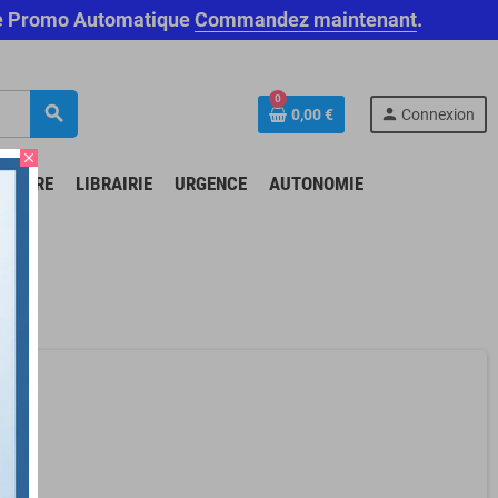
Code Promo Automatique
Commandez maintenant
.
0
search
person
0,00 €
Connexion
close
N-ÊTRE
LIBRAIRIE
URGENCE
AUTONOMIE