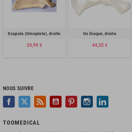
Scapula (Omoplate), droite
Os iliaque, droite
39,99 €
44,35 €
NOUS SUIVRE
Facebook
Twitter
Rss
YouTube
Pinterest
Instagram
LinkedIn
TOOMEDICAL