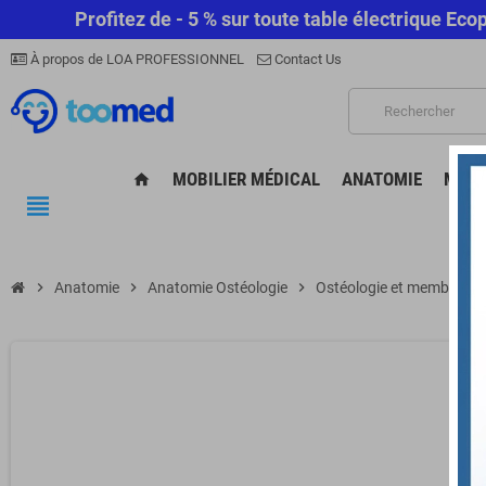
Profitez de - 5 % sur toute table électrique E
À propos de LOA PROFESSIONNEL
Contact Us
MOBILIER MÉDICAL
ANATOMIE
MATÉ
home
view_headline
chevron_right
Anatomie
chevron_right
Anatomie Ostéologie
chevron_right
Ostéologie et membres
chevron_