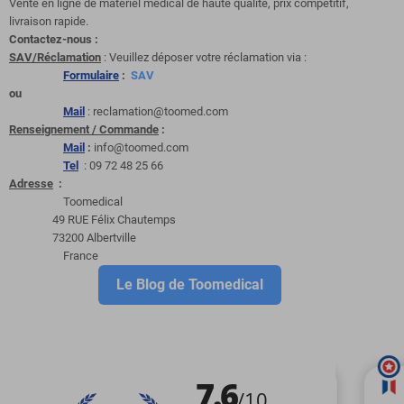
Vente en ligne de matériel médical de haute qualité, prix compétitif,
livraison rapide.
Contactez-nous :
SAV/Réclamation
: Veuillez déposer votre réclamation via :
Formulaire
:
SAV
ou
Mail
: reclamation@toomed.com
Renseignement / Commande
:
Mail
:
info@toomed.com
Tel
: 09 72 48 25 66
Adresse
:
Toomedical
49 RUE Félix Chautemps
73200 Albertville
France
Le Blog de Toomedical