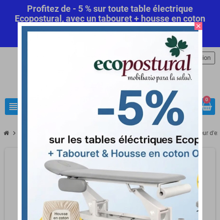
Profitez de - 5 % sur toute table électrique
Ecopostural, avec un tabouret + housse en coton
close
offert! Code Promo Automatique
Commandez
maintenant
.
person
Connexion
0
view_headline
search
chevron_right
chevron_right
chevron_right
chevron_right
Anatomie
Modèle anatomique
Modèle mammaire
Simulateur d'e