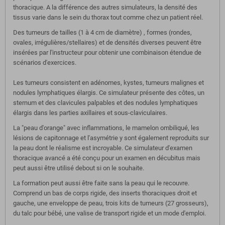
thoracique. A la différence des autres simulateurs, la densité des
tissus varie dans le sein du thorax tout comme chez un patient réel.
Des tumeurs de tailles (1 à 4 cm de diamètre) , formes (rondes,
ovales, irrégulières/stellaires) et de densités diverses peuvent être
insérées par l'instructeur pour obtenir une combinaison étendue de
scénarios d'exercices.
Les tumeurs consistent en adénomes, kystes, tumeurs malignes et
nodules lymphatiques élargis. Ce simulateur présente des côtes, un
sternum et des clavicules palpables et des nodules lymphatiques
élargis dans les parties axillaires et sous-claviculaires.
La "peau d'orange" avec inflammations, le mamelon ombiliqué, les
lésions de capitonnage et l'asymétrie y sont également reproduits sur
la peau dont le réalisme est incroyable. Ce simulateur d'examen
thoracique avancé a été conçu pour un examen en décubitus mais
peut aussi être utilisé debout si on le souhaite.
La formation peut aussi être faite sans la peau qui le recouvre.
Comprend un bas de corps rigide, des inserts thoraciques droit et
gauche, une enveloppe de peau, trois kits de tumeurs (27 grosseurs),
du talc pour bébé, une valise de transport rigide et un mode d'emploi.