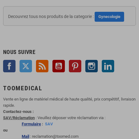
Decouvrez tous nos produits de la categorie :
Gynecologie
NOUS SUIVRE
Facebook
Twitter
Rss
YouTube
Pinterest
Instagram
LinkedIn
TOOMEDICAL
Vente en ligne de matériel médical de haute qualité, prix compétitif, livraison
rapide.
Contactez-nous :
SAV/Réclamation
: Veuillez déposer votre réclamation via :
Formulaire
:
SAV
ou
Mail
: reclamation@toomed.com