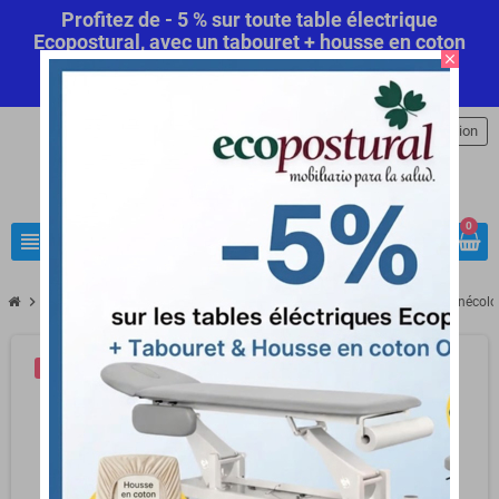
Profitez de - 5 % sur toute table électrique
Ecopostural, avec un tabouret + housse en coton
close
offert! Code Promo Automatique
Commandez
maintenant
.
person
Connexion
0
view_headline
search
chevron_right
chevron_right
chevron_right
chevron_right
Anatomie
Organes et structures
Gynecologie
Simulateur gynécol
-48,00 €