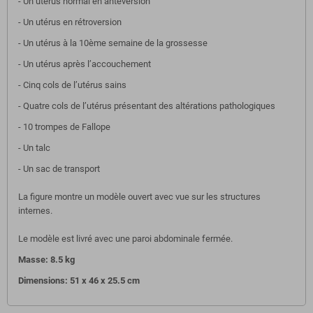
- Un utérus normal en antéversion
- Un utérus en rétroversion
- Un utérus à la 10ème semaine de la grossesse
- Un utérus après l’accouchement
- Cinq cols de l’utérus sains
- Quatre cols de l’utérus présentant des altérations pathologiques
- 10 trompes de Fallope
- Un talc
- Un sac de transport
La figure montre un modèle ouvert avec vue sur les structures
internes.
Le modèle est livré avec une paroi abdominale fermée.
Masse: 8.5 kg
Dimensions: 51 x 46 x 25.5 cm