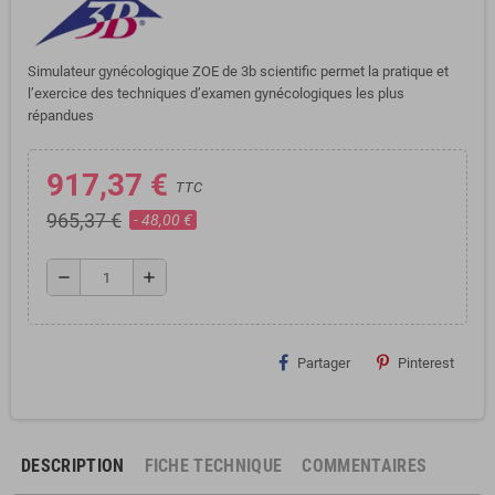
Simulateur gynécologique ZOE de 3b scientific permet la pratique et
l’exercice des techniques d’examen gynécologiques les plus
répandues
917,37 €
TTC
965,37 €
- 48,00 €
remove
add
Partager
Pinterest
DESCRIPTION
FICHE TECHNIQUE
COMMENTAIRES