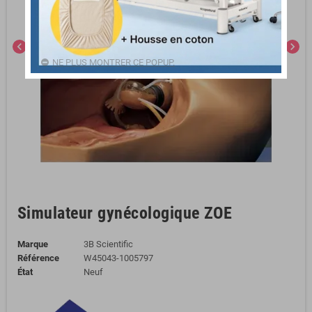
chevron_left
chevron_right
NE PLUS MONTRER CE POPUP.
Simulateur gynécologique ZOE
Marque
3B Scientific
Référence
W45043-1005797
État
Neuf