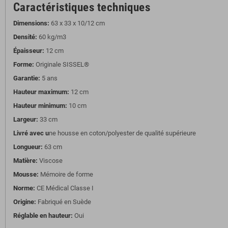
Caractéristiques techniques
Dimensions:
63 x 33 x 10/12 cm
Densité:
60 kg/m3
Épaisseur:
12 cm
Forme:
Originale SISSEL®
Garantie:
5 ans
Hauteur maximum:
12 cm
Hauteur minimum:
10 cm
Largeur:
33 cm
Livré avec u
ne housse en coton/polyester de qualité supérieure
Longueur:
63 cm
Matière:
Viscose
Mousse:
Mémoire de forme
Norme:
CE Médical Classe I
Origine:
Fabriqué en Suède
Réglable en hauteur:
Oui