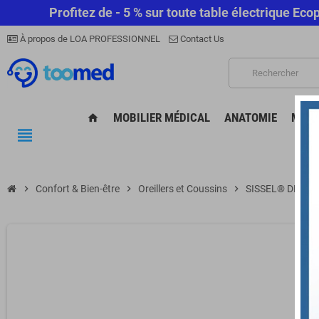
Profitez de - 5 % sur toute table électrique E
À propos de LOA PROFESSIONNEL
Contact Us
MOBILIER MÉDICAL
ANATOMIE
MATÉ
home
view_headline
chevron_right
Confort & Bien-être
chevron_right
Oreillers et Coussins
chevron_right
SISSEL® DELUXE 