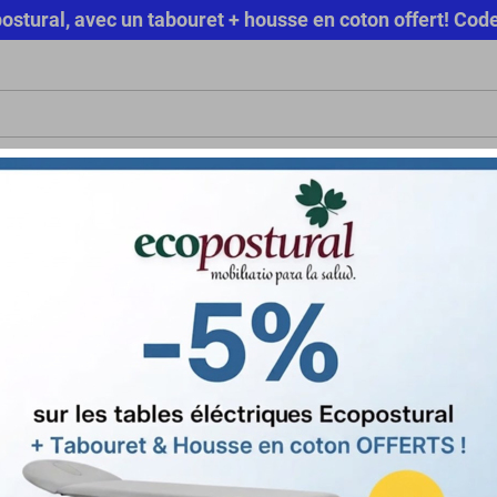
copostural, avec un tabouret + housse en coton offert! 
RIEL MÉDICAL
HYGIÈNE
TENUE MÉDICALE
CONFORT & BIE
SOLD
LOA POUR PROFESSIONNELS
OFFRE SPÉCIALE
Oreiller à mémoire de forme
SISSEL® DELUXE Oreiller à mém
Marque
Sissel
Référence
1030A
État
Neuf