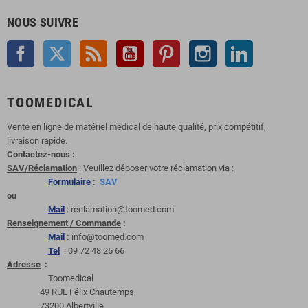
NOUS SUIVRE
Facebook
Twitter
Rss
YouTube
Pinterest
Instagram
LinkedIn
TOOMEDICAL
Vente en ligne de matériel médical de haute qualité, prix compétitif,
livraison rapide.
Contactez-nous :
SAV/Réclamation
: Veuillez déposer votre réclamation via :
Formulaire
:
SAV
ou
Mail
: reclamation@toomed.com
Renseignement / Commande
:
Mail
:
info@toomed.com
Tel
: 09 72 48 25 66
Adresse
:
Toomedical
49 RUE Félix Chautemps
73200 Albertville