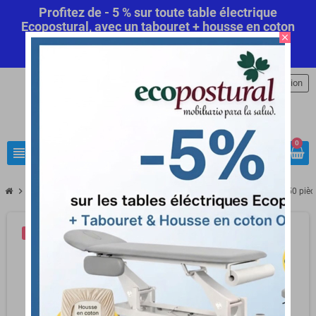
Profitez de - 5 % sur toute table électrique
Ecopostural, avec un tabouret + housse en coton
close
offert! Code Promo Automatique
Commandez
maintenant
.
person
Connexion
0
view_headline
search
chevron_right
chevron_right
chevron_right
Matériel médical
Spéculum
Spéculums auriculaires boîte de 250 pi
-1,58 €