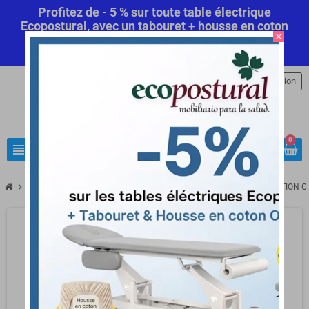
Profitez de - 5 % sur toute table électrique
Ecopostural, avec un tabouret + housse en coton
close
offert! Code Promo Automatique
Commandez
maintenant
.
person
Connexion
0
view_headline
search
chevron_right
chevron_right
chevron_right
Hygiène
Protection à usage unique
SURLUNETTE DE PROTECTION 