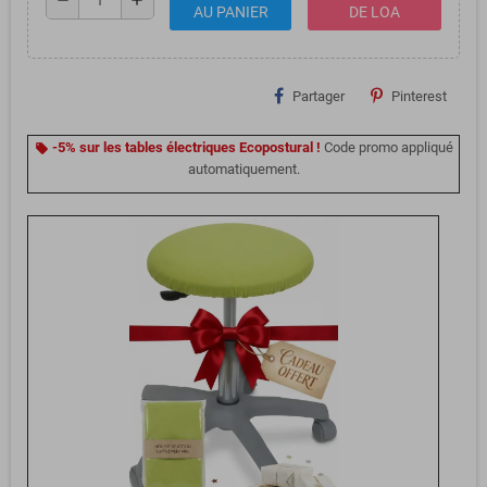
remove
add
AU PANIER
DE LOA
Partager
Pinterest
-5% sur les tables électriques Ecopostural !
Code promo appliqué
local_offer
automatiquement.