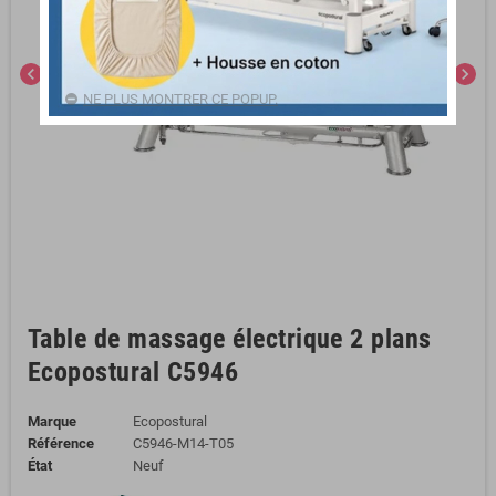
chevron_left
chevron_right
NE PLUS MONTRER CE POPUP.
Table de massage électrique 2 plans
Ecopostural C5946
Marque
Ecopostural
Référence
C5946-M14-T05
État
Neuf