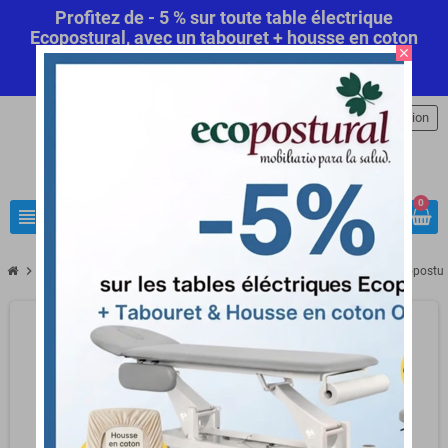
Profitez de - 5 % sur toute table électrique
Ecopostural, avec un tabouret + housse en coton
close
offert! Code Promo Automatique
Commandez
maintenant
.
person
Connexion
0
view_headline
search
chevron_right
chevron_right
LOA pour professionnels
Table de massage électrique 2 plans Ecopostu