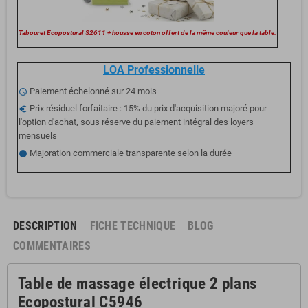
Tabouret Ecopostural S2611 + housse en coton offert de la même couleur que la table.
LOA Professionnelle
Paiement échelonné sur 24 mois
schedule
Prix résiduel forfaitaire : 15% du prix d'acquisition majoré pour
euro_symbol
l'option d'achat, sous réserve du paiement intégral des loyers
mensuels
Majoration commerciale transparente selon la durée
info
DESCRIPTION
FICHE TECHNIQUE
BLOG
COMMENTAIRES
Table de massage électrique 2 plans
Ecopostural C5946