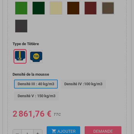
Type de Têtière
Densité de la mousse
Densité III : 40 kg/m3
Densité IV :100 kg/m3
Densité V : 150 kg/m3
2 861,76 €
TTC
shopping_cart
AJOUTER
DEMANDE