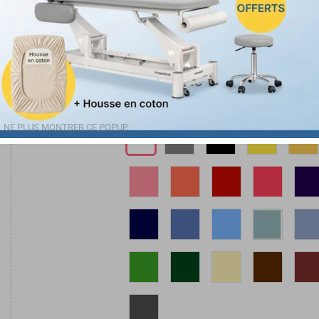
Table massage hydraulique 50 x 198 cm 3 plans pédale hydraulique
NE PLUS MONTRER CE POPUP.
Couleurs