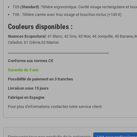
T05
(Standard)
:Têtière ergonomique. Cavité visage rectangulaire et bo
T06 : Têtière carrée avec trou visage et bouchon inclus (+140 €)
Couleurs disponibles :
Nuances Ecopostural:
41 Blanc, 42 Gris, 43 Noir, 44 Jonquille, 45 Banane,46
Celadon, 61 Crème,62 Marron
_______________________________________________________
Conforme aux normes CE
Garantie de 3 ans
Possibilité de paiement en 3 tranches
Livraison sous 15 jours
Fabriqué en Espagne
Pour plus d'informations contactez notre service client.
Decouvrez tous nos produits de la categorie :