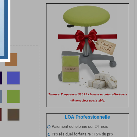
Tabouret Ecopostural S2611 + housse en coton offert de la
même couleur que la table.
LOA Professionnelle
Paiement échelonné sur 24 mois
schedule
Prix résiduel forfaitaire : 15% du prix
euro_symbol