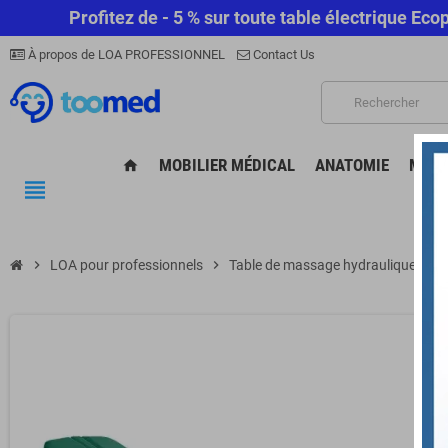
Profitez de - 5 % sur toute table électrique E
À propos de LOA PROFESSIONNEL
Contact Us
MOBILIER MÉDICAL
ANATOMIE
MATÉ
home
view_headline
chevron_right
LOA pour professionnels
chevron_right
Table de massage hydraulique avec 