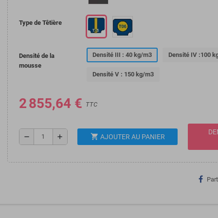
Type de Têtière
Densité III : 40 kg/m3
Densité IV :100 
Densité de la
mousse
Densité V : 150 kg/m3
2 855,64 €
TTC
DE
shopping_cart
remove
add
AJOUTER AU PANIER
Par