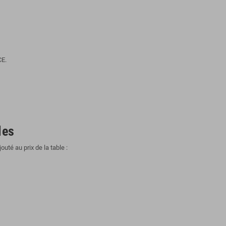
CE.
les
uté au prix de la table :