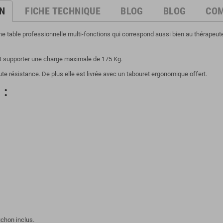
N
FICHE TECHNIQUE
BLOG
BLOG
CO
e table professionnelle multi-fonctions qui correspond aussi bien au thérapeute
eut supporter une charge maximale de 175 Kg.
ute résistance. De plus elle est livrée avec un tabouret ergonomique offert.
 :
uchon inclus.