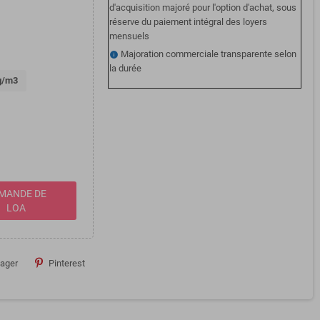
d'acquisition majoré pour l'option d'achat, sous
réserve du paiement intégral des loyers
mensuels
Majoration commerciale transparente selon
info
la durée
kg/m3
MANDE DE
LOA
tager
Pinterest