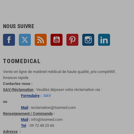
NOUS SUIVRE
Facebook
Twitter
Rss
YouTube
Pinterest
Instagram
LinkedIn
TOOMEDICAL
Vente en ligne de matériel médical de haute qualité, prix compétitif,
livraison rapide.
Contactez-nous :
SAV/Réclamation
: Veuillez déposer votre réclamation via :
Formulaire
:
SAV
ou
Mail
: reclamation@toomed.com
Renseignement / Commande
:
Mail
:
info@toomed.com
Tel
: 09 72 48 25 66
Adresse
: