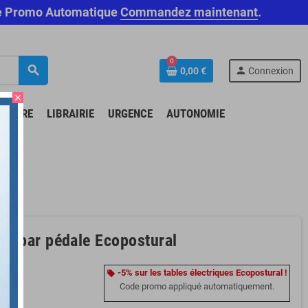
Code Promo Automatique
Commandez maintenant
.
0
search
person
0,00 €
Connexion
close
N-ÊTRE
LIBRAIRIE
URGENCE
AUTONOMIE
on par pédale Ecopostural
-5% sur les tables électriques Ecopostural !
local_offer
Code promo appliqué automatiquement.