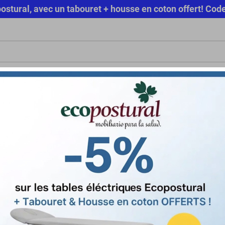
copostural, avec un tabouret + housse en coton offert! 
RIEL MÉDICAL
HYGIÈNE
TENUE MÉDICALE
CONFORT & BIE
SOLD
LOA POUR PROFESSIONNELS
OFFRE SPÉCIALE
élévation par pédale Ecopostural
Table de massage hydraulique avec élévati
Marque
Ecopostural
Référence
C5790
État
Neuf