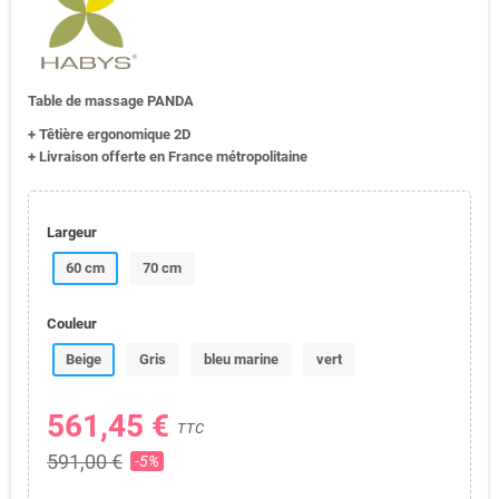
Table de massage PANDA
+ Têtière ergonomique 2D
+ Livraison offerte en France métropolitaine
Largeur
60 cm
70 cm
Couleur
Beige
Gris
bleu marine
vert
561,45 €
TTC
591,00 €
-5%