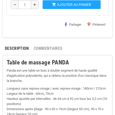
shopping_cart
remove
add
AJOUTER AU PANIER
Partager
Pinterest
DESCRIPTION
COMMENTAIRES
Table de massage PANDA
Panda est une table en bois à double segment de haute qualité
d'application polyvalente, qui a obtenu la position d'un classique dans
la branche.
Longueur sans repose-visage / avec repose-visage : 180cm / 210cm
Largeur de la table : 60cm, 70cm
Hauteur ajustée par intervalles : de 64 cm à 92 cm tous les 3,2 cm (10
positions)
Dimensions après pliage : 90 x 60 x 19cm (largeur 60 cm), 90 x 70 x
19cm (largeur 70 cm)