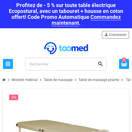
Profitez de - 5 % sur toute table électrique
Ecopostural, avec un tabouret + housse en coton
offert! Code Promo Automatique
Commandez
maintenant
.
person
Connexion
0
view_headline
search
chevron_right
chevron_right
chevron_right
chevron_right
Mobilier médical
Table de massage
Table de massage pliante
Tab
-5%