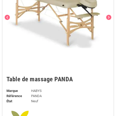
chevron_left
chevron_right
Table de massage PANDA
Marque
HABYS
Référence
PANDA
État
Neuf