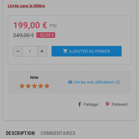
Livrée sans la têtière
199,00 €
TTC
249,00 €
- 50,00 €
shopping_cart
remove
add
AJOUTER AU PANIER
Note
Lire les avis utilisateurs
(2)
chat
Partager
Pinterest
DESCRIPTION
COMMENTAIRES