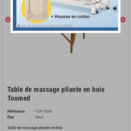
chevron_left
chevron_right
NE PLUS MONTRER CE POPUP.
Table de massage pliante en bois
Toomed
Référence
TOP-7006
État
Neuf
Table de massage pliante en bois