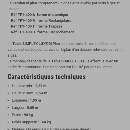
La
version Bi plan
comprenant un dossier relevable par vérin à gaz et
un plan.
Réf TF1-400 A forme Anatomique
Réf TF1-400 R forme Rectangulaire
Réf TF1-400 T forme Trapèze
Réf TF1-400 D forme Décrochement
La
Table SIMPLEX LUXE
Bi Plan
est une table d’examen à hauteur
variable et dotée pour sa version biplan d’un dossier relevable par vérin
à gaz.
La montée/descente de la
Table SIMPLEX LUXE
s’effectue avec un
cadre de commande. Son transport est facilité par des roulettes.
Caractéristiques techniques
Hauteur min. :
0,39 m
Hauteur max. :
0,94 m
Longueur :
1,95 m
Largeur :
0,60 m
Poids :
94 kg
Poids supporté : 160 kg
Montée à la verticale par glissières sans déport