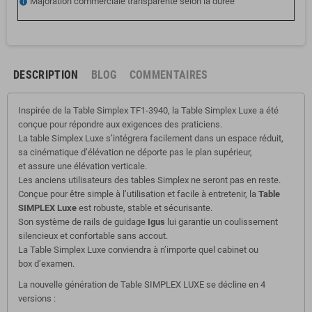
Majoration commerciale transparente selon la durée
info
DESCRIPTION
BLOG
COMMENTAIRES
Inspirée de la Table Simplex TF1-3940, la
Table Simplex Luxe
a été
conçue pour répondre aux exigences des praticiens.
La
table Simplex Luxe
s’intégrera facilement dans un espace réduit,
sa cinématique d’élévation ne déporte pas le plan supérieur,
et assure une élévation verticale.
Les anciens utilisateurs des tables Simplex ne seront pas en reste.
Conçue pour être simple à l’utilisation et facile à entretenir, la
Table
SIMPLEX Luxe
est robuste, stable et sécurisante.
Son système de rails de guidage
Igus
lui garantie un coulissement
silencieux et confortable sans accout.
La
Table Simplex Luxe
conviendra à n’importe quel cabinet ou
box d’examen.
La nouvelle génération de
Table SIMPLEX LUXE
se décline en 4
versions :