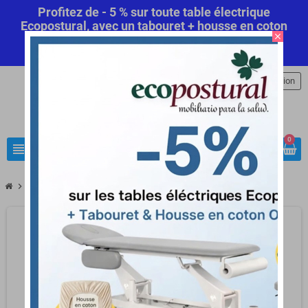
Profitez de - 5 % sur toute table électrique
Ecopostural, avec un tabouret + housse en coton
close
offert! Code Promo Automatique
Commandez
maintenant
.
person
Connexion
0
view_headline
search
chevron_right
chevron_right
LOA pour professionnels
Table Simplex Luxe Ostéo Franco & Fils