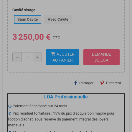
Cavité visage
Sans Cavité
Avec Cavité
3 250,00 €
TTC
shopping_cart
AJOUTER
DEMANDE
remove
add
AU PANIER
DE LOA
Partager
Pinterest
LOA Professionnelle
Paiement échelonné sur 24 mois
schedule
Prix résiduel forfaitaire : 15% du prix d'acquisition majoré pour
euro_symbol
l'option d'achat, sous réserve du paiement intégral des loyers
mensuels