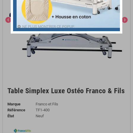
chevron_left
chevron_right
NE PLUS MONTRER CE POPUP.
Table Simplex Luxe Ostéo Franco & Fils
Marque
Franco et Fils
Référence
TF1-400
État
Neuf