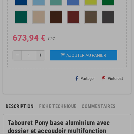
673,94 €
TTC
shopping_cart
remove
add
AJOUTER AU PANIER
Partager
Pinterest
DESCRIPTION
FICHE TECHNIQUE
COMMENTAIRES
Tabouret Pony base aluminium avec
dossier et accoudoir multifonction