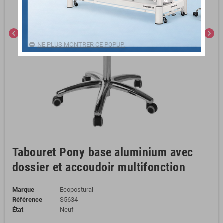
chevron_left
chevron_right
NE PLUS MONTRER CE POPUP.
Tabouret Pony base aluminium avec
dossier et accoudoir multifonction
Marque
Ecopostural
Référence
S5634
État
Neuf