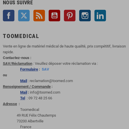
NOUS SUIVRE
Facebook
Twitter
Rss
YouTube
Pinterest
Instagram
LinkedIn
TOOMEDICAL
Vente en ligne de matériel médical de haute qualité, prix compétitif, livraison
rapide.
Contactez-nous :
SAV/Réclamation
: Veuillez déposer votre réclamation via :
Formulaire
:
SAV
ou
Mail
: reclamation@toomed.com
Renseignement / Commande
:
Mail
:
info@toomed.com
Tel
: 09 72 48 25 66
Adresse
:
Toomedical
49 RUE Félix Chautemps
73200 Albertville
France