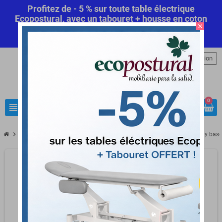
Profitez de - 5 % sur toute table électrique
Ecopostural, avec un tabouret + housse en coton
close
offert! Code Promo Automatique
Commandez
maintenant
.
person
Connexion
0
view_headline
search
chevron_right
chevron_right
chevron_right
Mobilier médical
Tabouret médical ergonomique
Tabouret Pony base 