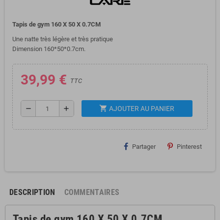
Tapis de gym 160 X 50 X 0.7CM
Une natte très légère et très pratique
Dimension 160*50*0.7cm.
39,99 €
TTC
shopping_cart
remove
add
AJOUTER AU PANIER
Partager
Pinterest
DESCRIPTION
COMMENTAIRES
Tapis de gym 160 X 50 X 0.7CM