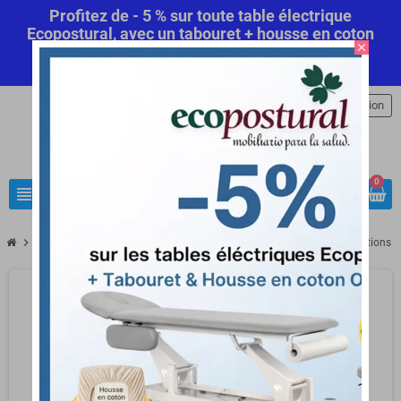
Profitez de - 5 % sur toute table électrique
Ecopostural, avec un tabouret + housse en coton
close
offert! Code Promo Automatique
Commandez
maintenant
.
person
Connexion
0
view_headline
search
chevron_right
chevron_right
chevron_right
chevron
Matériel médical
Kiné et Rééducation
Musculations et Rééducations