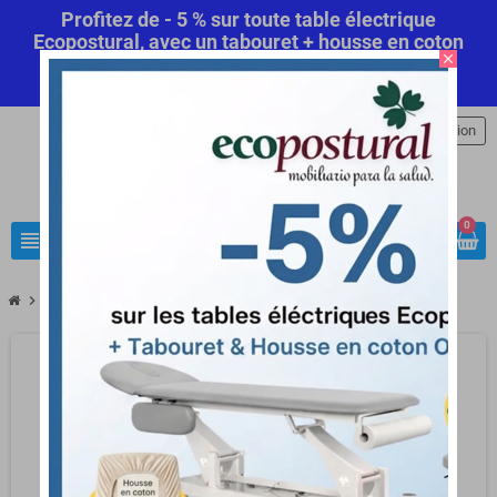
Profitez de - 5 % sur toute table électrique
Ecopostural, avec un tabouret + housse en coton
close
offert! Code Promo Automatique
Commandez
maintenant
.
person
Connexion
0
view_headline
search
chevron_right
chevron_right
Matériel médical
Traceur GPS Anti-vol Matériels médicaux