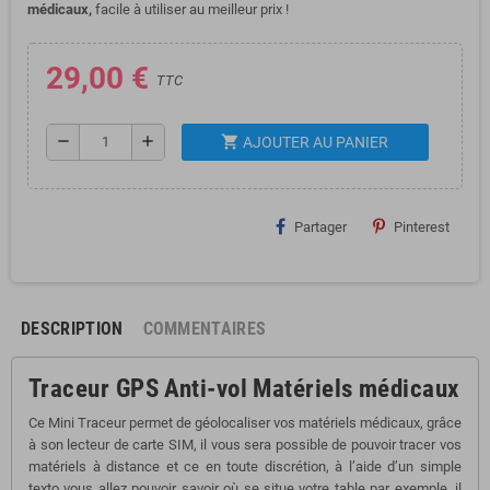
médicaux,
facile à utiliser au meilleur prix !
29,00 €
TTC
shopping_cart
remove
add
AJOUTER AU PANIER
Partager
Pinterest
DESCRIPTION
COMMENTAIRES
Traceur GPS Anti-vol Matériels médicaux
Ce Mini Traceur permet de géolocaliser vos matériels médicaux, grâce
à son lecteur de carte SIM, il vous sera possible de pouvoir tracer vos
matériels à distance et ce en toute discrétion, à l’aide d’un simple
texto vous allez pouvoir savoir où se situe votre table par exemple, il