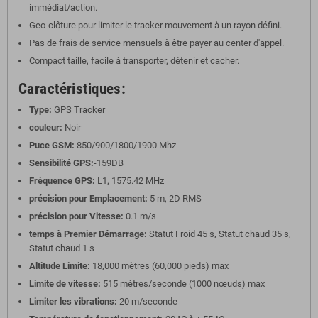
immédiat/action.
Geo-clôture pour limiter le tracker mouvement à un rayon défini.
Pas de frais de service mensuels à être payer au center d'appel.
Compact taille, facile à transporter, détenir et cacher.
Caractéristiques:
Type:
GPS Tracker
couleur:
Noir
Puce GSM:
850/900/1800/1900 Mhz
Sensibilité GPS:
-159DB
Fréquence GPS:
L1, 1575.42 MHz
précision pour Emplacement:
5 m, 2D RMS
précision pour Vitesse:
0.1 m/s
temps à Premier Démarrage:
Statut Froid 45 s, Statut chaud 35 s,
Statut chaud 1 s
Altitude Limite:
18,000 mètres (60,000 pieds) max
Limite de vitesse:
515 mètres/seconde (1000 nœuds) max
Limiter les vibrations:
20 m/seconde