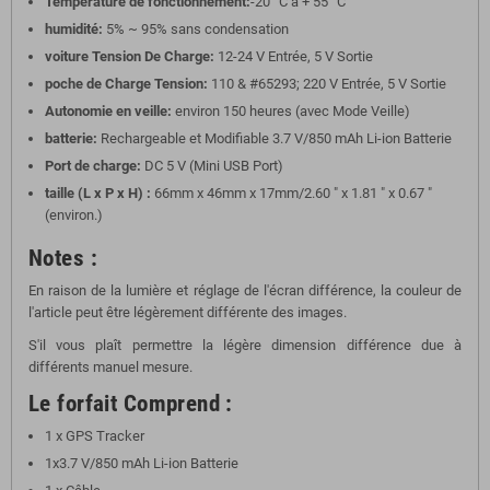
Température de fonctionnement:
-20 °C à + 55 °C
humidité:
5% ~ 95% sans condensation
voiture Tension De Charge:
12-24 V Entrée, 5 V Sortie
poche de Charge Tension:
110 & #65293; 220 V Entrée, 5 V Sortie
Autonomie en veille:
environ 150 heures (avec Mode Veille)
batterie:
Rechargeable et Modifiable 3.7 V/850 mAh Li-ion Batterie
Port de charge:
DC 5 V (Mini USB Port)
taille (L x P x H) :
66mm x 46mm x 17mm/2.60 " x 1.81 " x 0.67 "
(environ.)
Notes :
En raison de la lumière et réglage de l'écran différence, la couleur de
l'article peut être légèrement différente des images.
S'il vous plaît permettre la légère dimension différence due à
différents manuel mesure.
Le forfait Comprend :
1 x GPS Tracker
1x3.7 V/850 mAh Li-ion Batterie