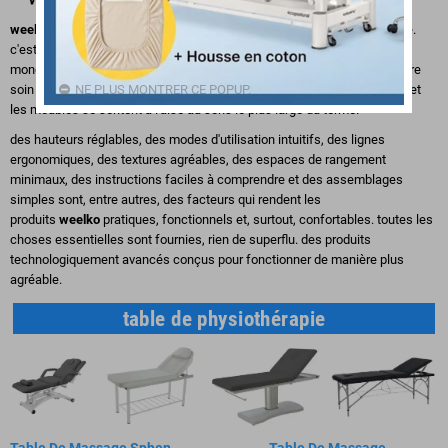
weelko
est un nouveau concept qui va au-delà des produits de bien-être.
c'est une attitude et une façon d'appréhender le bien-être à l'échelle
mondiale. c'est une façon de soigner les moindres détails afin de prendre
NE PLUS MONTRER CE POPUP.
soin des gens. pour que les personnes qui apprécient les équipements et
les meubles se sentent à l'aise au sens le plus large du terme.
des hauteurs réglables, des modes d'utilisation intuitifs, des lignes
ergonomiques, des textures agréables, des espaces de rangement
minimaux, des instructions faciles à comprendre et des assemblages
simples sont, entre autres, des facteurs qui rendent les
produits
weelko
pratiques, fonctionnels et, surtout, confortables. toutes les
choses essentielles sont fournies, rien de superflu. des produits
technologiquement avancés conçus pour fonctionner de manière plus
agréable.
table de physiothérapie