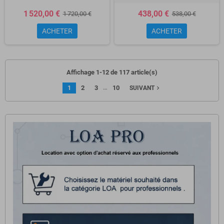
1 520,00 €
438,00 €
1 720,00 €
538,00 €
ACHETER
ACHETER
Affichage 1-12 de 117 article(s)
…
1
2
3
10
navigate_next
SUIVANT