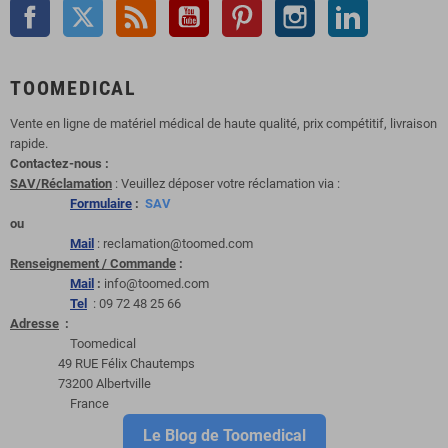
Facebook
Twitter
Rss
YouTube
Pinterest
Instagram
LinkedIn
TOOMEDICAL
Vente en ligne de matériel médical de haute qualité, prix compétitif, livraison
rapide.
Contactez-nous :
SAV/Réclamation
: Veuillez déposer votre réclamation via :
Formulaire
:
SAV
ou
Mail
: reclamation@toomed.com
Renseignement / Commande
:
Mail
:
info@toomed.com
Tel
: 09 72 48 25 66
Adresse
:
Toomedical
49 RUE Félix Chautemps
73200 Albertville
France
Le Blog de Toomedical