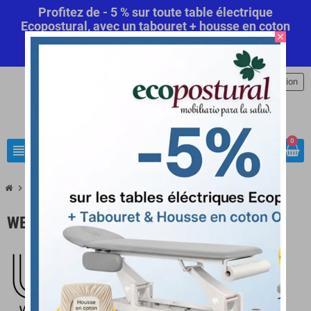
Profitez de - 5 % sur toute table électrique
Ecopostural, avec un tabouret + housse en coton
close
offert! Code Promo Automatique
Commandez
maintenant
.
person
Connexion
0
view_headline
search
chevron_right
chevron_right
Marques
Weelko
WEELKO