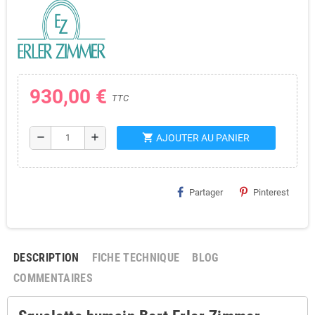
930,00 €
TTC
shopping_cart
remove
add
AJOUTER AU PANIER
Partager
Pinterest
DESCRIPTION
FICHE TECHNIQUE
BLOG
COMMENTAIRES