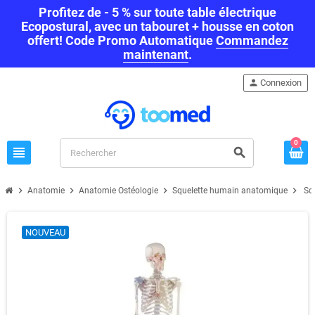
Profitez de - 5 % sur toute table électrique
Ecopostural, avec un tabouret + housse en coton
offert! Code Promo Automatique
Commandez
maintenant
.
person
Connexion
0
view_headline
search
chevron_right
chevron_right
chevron_right
chevron_right
Anatomie
Anatomie Ostéologie
Squelette humain anatomique
Sq
NOUVEAU