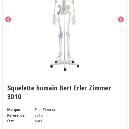
chevron_left
chevron_right
Squelette humain Bert Erler Zimmer
3010
Marque
Erler Zimmer
Référence
3010
État
Neuf